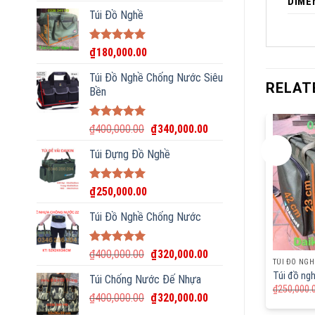
DIME
Túi Đồ Nghề
Rated
5.00
₫
180,000.00
out of 5
Túi Đồ Nghề Chống Nước Siêu
RELAT
Bền
Rated
5.00
₫
400,000.00
₫
340,000.00
out of 5
-8%
Túi Đựng Đồ Nghề
Rated
5.00
₫
250,000.00
out of 5
Túi Đồ Nghề Chống Nước
Rated
5.00
₫
400,000.00
₫
320,000.00
TÚI ĐỒ NGHỀ
TÚI ĐỒ NGH
out of 5
Chống Nước Siêu
Đai Thợ Điện
Túi đồ ng
Túi Chống Nước Đế Nhựa
₫
250,000.
₫
400,000.00
₫
320,000.00
Rated
5.00