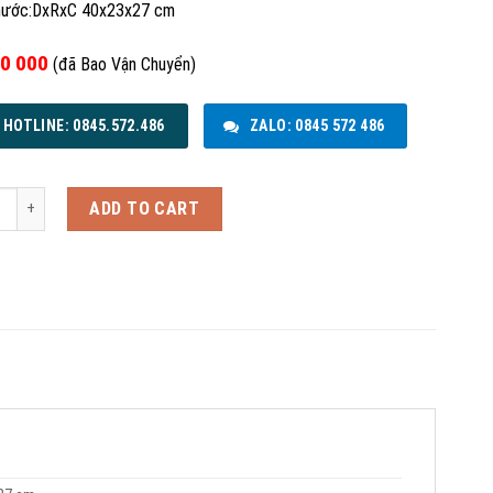
hước:DxRxC 40x23x27 cm
0 000
(đã Bao Vận Chuyển)
HOTLINE: 0845.572.486
ZALO: 0845 572 486
ng Đồ Nghề Chống Nước quantity
ADD TO CART