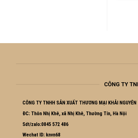
₫
130,000.00
out of 5
₫
340,000.00
CÔNG TY TN
CÔNG TY TNHH SẢN XUẤT THƯƠNG MẠI KHẢI NGUYÊN
ĐC: Thôn Nhị Khê, xã Nhị Khê, Thường Tín, Hà Nội
Sdt/zalo:0845 572 486
Wechat ID: knvn68