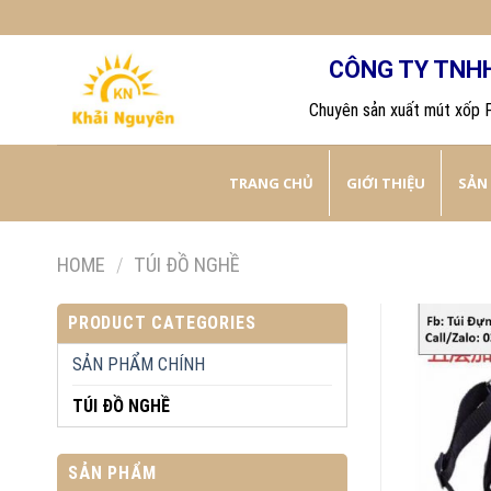
Skip
to
CÔNG TY TNH
content
Chuyên sản xuất mút xốp 
TRANG CHỦ
GIỚI THIỆU
SẢN
HOME
/
TÚI ĐỒ NGHỀ
PRODUCT CATEGORIES
SẢN PHẨM CHÍNH
TÚI ĐỒ NGHỀ
SẢN PHẨM