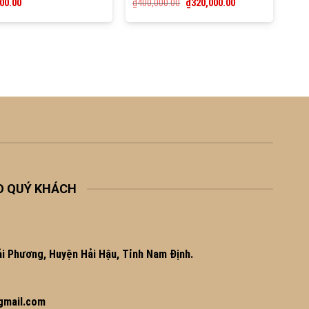
00.00
₫
400,000.00
₫
320,000.00
f 5
out of 5
O QUÝ KHÁCH
i Phương, Huyện Hải Hậu, Tỉnh Nam Định.
gmail.com