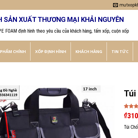
mutxopk
H SẢN XUẤT THƯƠNG MẠI KHẢI NGUYÊN
PE FOAM định hình theo yêu cầu của khách hàng, tấm xốp, cuộn xốp
 PHẨM CHÍNH
XỐP ĐỊNH HÌNH
KHÁCH HÀNG
TIN TỨC
Túi
Rated
1
₫
310
out of
based 
Túi Ch
custom
rating