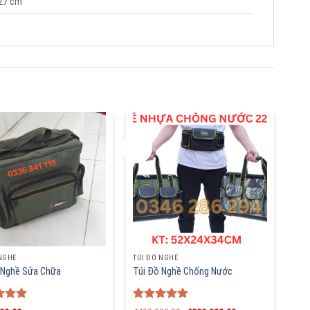
 27 cm
-20%
 NGHỀ
TÚI ĐỒ NGHỀ
 Nghề Sửa Chữa
Túi Đồ Nghề Chống Nước
d
5.00
Rated
5.00