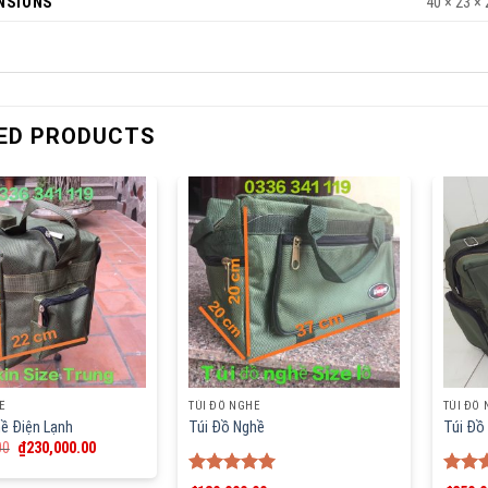
NSIONS
40 × 23 ×
ED PRODUCTS
Ề
TÚI ĐỒ NGHỀ
TÚI ĐỒ
hề Điện Lạnh
Túi Đồ Nghề
Túi Đồ
00
₫
230,000.00
Rated
5.00
Rate