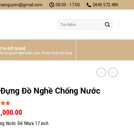
hainguyen@gmail.com
08:00 - 17:00
0845 572 486
Search
for:
TÚI ĐỒ NGHỀ
Túi Đựng Đồ Nghề Điện Lạnh, Túi Kỹ Thuật Đa Dạng
 Đựng Đồ Nghề Chống Nước
5.00
,000.00
 5
on
ống Nước Đế Nhựa 17 inch
er