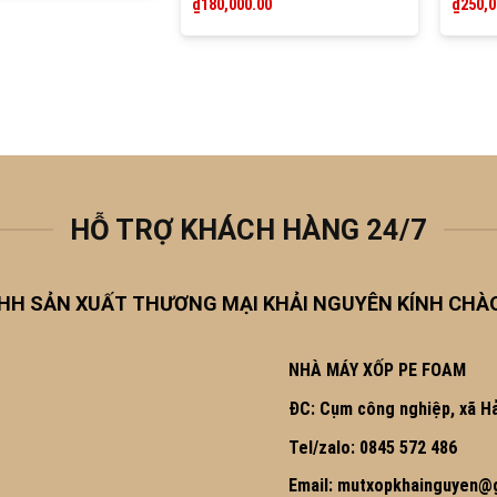
₫
180,000.00
₫
250,0
out of 5
out o
HỖ TRỢ KHÁCH HÀNG 24/7
HH SẢN XUẤT THƯƠNG MẠI KHẢI NGUYÊN KÍNH CHÀ
NHÀ MÁY XỐP PE FOAM
ĐC: Cụm công nghiệp, xã Hả
Tel/zalo: 0845 572 486
Email: mutxopkhainguyen@