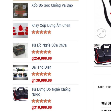
Xốp Bo Góc Chống Va Đập
Khay Xốp Đựng Ấm Chén
Rated
5.00
out of 5
Túi Đồ Nghề Sửa Chữa
Rated
5.00
₫
250,000.00
out of 5
Đai Thợ Điện
Rated
5.00
₫
130,000.00
out of 5
ADDITI
Túi Đựng Đồ Nghề Chống
Nước
WEIG
Rated
5.00
₫
310,000.00
out of 5