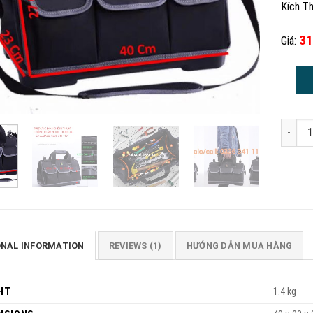
Kích T
31
Giá:
Túi Đự
ONAL INFORMATION
REVIEWS (1)
HƯỚNG DẪN MUA HÀNG
HT
1.4 kg