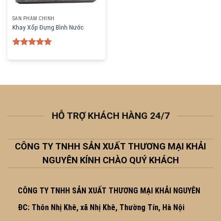
SẢN PHẨM CHÍNH
Khay Xốp Đựng Bình Nước
Rated
5.00
out of 5
HỖ TRỢ KHÁCH HÀNG 24/7
CÔNG TY TNHH SẢN XUẤT THƯƠNG MẠI KHẢI
NGUYÊN KÍNH CHÀO QUÝ KHÁCH
CÔNG TY TNHH SẢN XUẤT THƯƠNG MẠI KHẢI NGUYÊN
ĐC: Thôn Nhị Khê, xã Nhị Khê, Thường Tín, Hà Nội