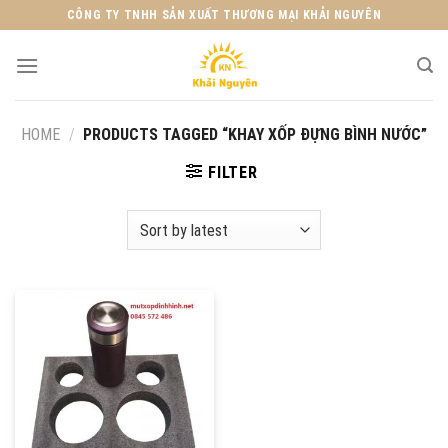
Skip
CÔNG TY TNHH SẢN XUẤT THƯƠNG MẠI KHẢI NGUYÊN
to
content
HOME
/
PRODUCTS TAGGED “KHAY XỐP ĐỰNG BÌNH NƯỚC”
FILTER