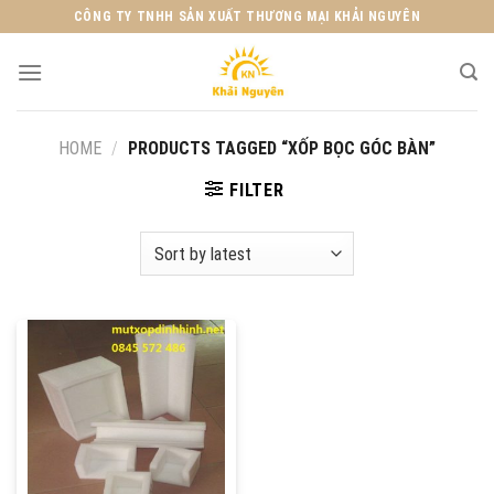
Skip
CÔNG TY TNHH SẢN XUẤT THƯƠNG MẠI KHẢI NGUYÊN
to
content
HOME
/
PRODUCTS TAGGED “XỐP BỌC GÓC BÀN”
FILTER