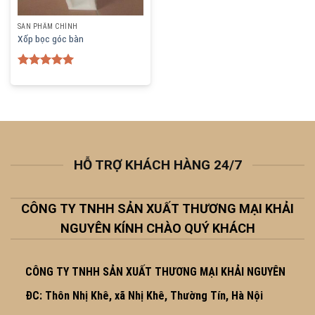
SẢN PHẨM CHÍNH
Xốp bọc góc bàn
Rated
5.00
out of 5
HỖ TRỢ KHÁCH HÀNG 24/7
CÔNG TY TNHH SẢN XUẤT THƯƠNG MẠI KHẢI
NGUYÊN KÍNH CHÀO QUÝ KHÁCH
CÔNG TY TNHH SẢN XUẤT THƯƠNG MẠI KHẢI NGUYÊN
ĐC: Thôn Nhị Khê, xã Nhị Khê, Thường Tín, Hà Nội