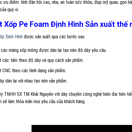
c ưu điểm: tính đàn hồi cao, nhẹ, an toàn sức khỏe, đẹp mỹ quan, gọn h
ủa quý vị.
 Xốp Pe Foam Định Hình Sản xuất thế 
ốp Định Hình
được sản xuất qua các bước sau:
 các màng xốp mỏng được dán lại tạo nên độ dày yêu cầu.
t các tấm theo độ dày và quy cách sản phẩm.
t CNC theo các hình dạng sản phẩm.
ép dán lại với nhau tạo nên sản phẩm.
y TNHH SX TM Khải Nguyên với dây chuyền công nghệ hiện đại tiên tiến, 
m sẽ làm thỏa mãn mọi yêu cầu của khách hàng.