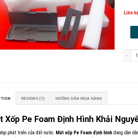
Liên 
Mút Xố
PTION
REVIEWS (7)
HƯỚNG DẪN MUA HÀNG
t Xốp Pe Foam Định Hình Khải Nguy
hịp phát triển của đất nước.
Mút xốp Pe Foam định hình
đang dần dần