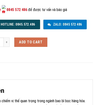
hệ
0845 572 486
để được tư vấn và báo giá
HOTLINE: 0845.572.486
ZALO: 0845 572 486
p Pe Foam Định Hình quantity
ADD TO CART
ên
 chiếm vị thế quan trọng trong ngành bao bì bọc hàng hóa.