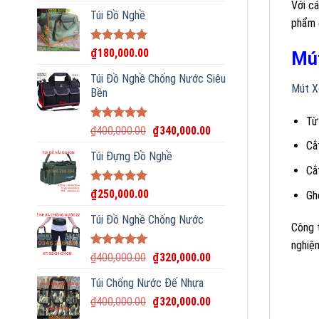
Với cá
Túi Đồ Nghề
phẩm c
Rated
5.00
₫
180,000.00
Mút
out of 5
Túi Đồ Nghề Chống Nước Siêu
Mút X
Bền
Từ
Rated
5.00
₫
400,000.00
₫
340,000.00
out of 5
Cắ
Túi Đựng Đồ Nghề
Cắ
Rated
5.00
₫
250,000.00
Gh
out of 5
Túi Đồ Nghề Chống Nước
Công t
nghiệ
Rated
5.00
₫
400,000.00
₫
320,000.00
out of 5
Túi Chống Nước Đế Nhựa
₫
400,000.00
₫
320,000.00