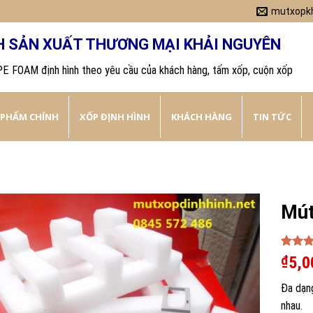
mutxopk
H SẢN XUẤT THƯƠNG MẠI KHẢI NGUYÊN
PE FOAM định hình theo yêu cầu của khách hàng, tấm xốp, cuộn xốp
 PHẨM CHÍNH
XỐP ĐỊNH HÌNH
KHÁCH HÀNG
TIN TỨC
Mút
Rated
7
₫
5,0
out of
based 
Đa dạn
custom
ratings
nhau.