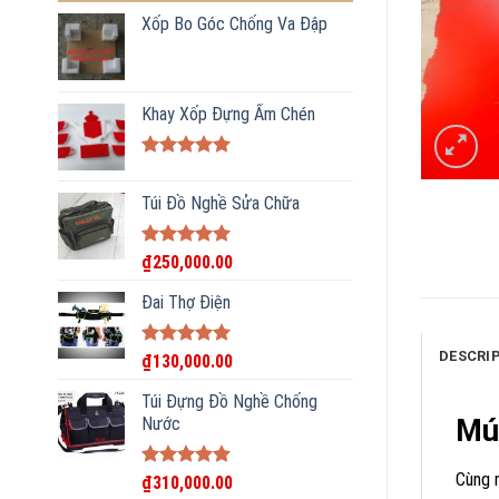
Xốp Bo Góc Chống Va Đập
Khay Xốp Đựng Ấm Chén
Rated
5.00
out of 5
Túi Đồ Nghề Sửa Chữa
Rated
5.00
₫
250,000.00
out of 5
Đai Thợ Điện
DESCRI
Rated
5.00
₫
130,000.00
out of 5
Túi Đựng Đồ Nghề Chống
Mú
Nước
Cùng n
Rated
5.00
₫
310,000.00
out of 5