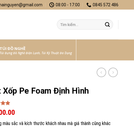
hainguyen@gmail.com
08:00 - 17:00
0845 572 486
Search
for:
TÚI ĐỒ NGHỀ
Túi Đựng Đồ Nghề Điện Lạnh, Túi Kỹ Thuật Đa Dạng
 Xốp Pe Foam Định Hình
5.00
00.00
 5
on
g màu sắc và kích thước khách nhau mà giá thành cũng khác
er