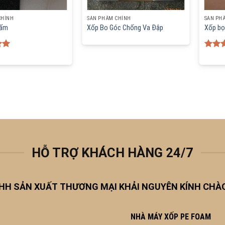
CHÍNH
SẢN PHẨM CHÍNH
SẢN PH
Tấm
Xốp Bo Góc Chống Va Đập
Xốp bọ
00
Rate
out o
HỖ TRỢ KHÁCH HÀNG 24/7
HH SẢN XUẤT THƯƠNG MẠI KHẢI NGUYÊN KÍNH CHÀ
NHÀ MÁY XỐP PE FOAM