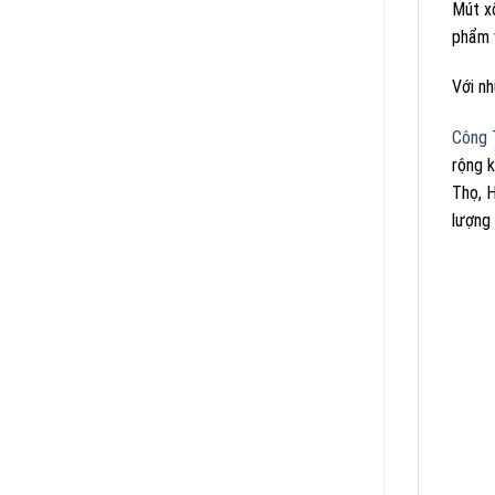
Mút x
phẩm 
Với nh
Công 
rộng k
Thọ, H
lượng 