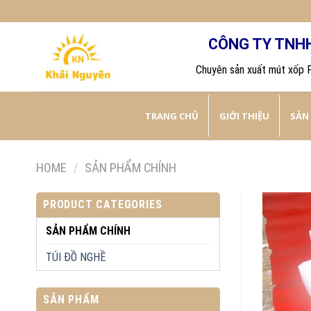
Skip
to
CÔNG TY TNH
content
Chuyên sản xuất mút xốp 
TRANG CHỦ
GIỚI THIỆU
SẢN
HOME
/
SẢN PHẨM CHÍNH
PRODUCT CATEGORIES
SẢN PHẨM CHÍNH
TÚI ĐỒ NGHỀ
SẢN PHẨM