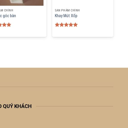
ẨM CHÍNH
SẢN PHẨM CHÍNH
c góc bàn
Khay Mút Xốp
d
5.00
Rated
5.00
f 5
out of 5
O QUÝ KHÁCH