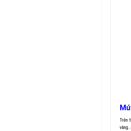
Mút
Trên 
vàng…