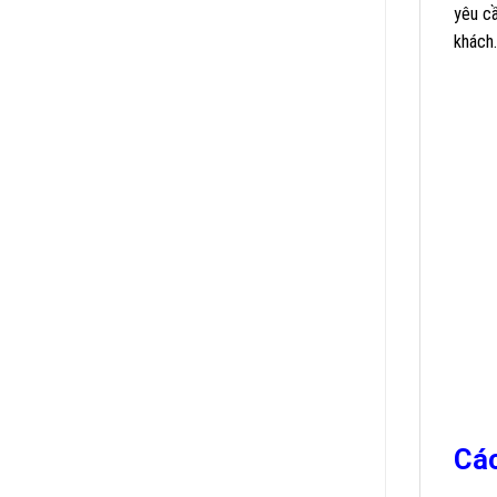
yêu cầ
khách.
Các