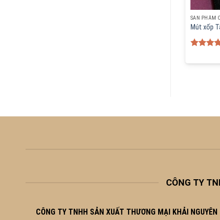
NH
SẢN PHẨM CHÍNH
SẢN PHẨM 
g ống thuốc
Khay xốp đựng hoa quả
Mút xốp 
Rated
5.00
Rated
5.
out of 5
out of 5
CÔNG TY TN
CÔNG TY TNHH SẢN XUẤT THƯƠNG MẠI KHẢI NGUYÊN